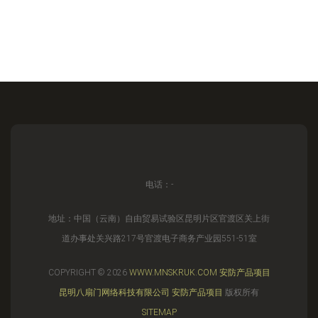
电话：-
地址：中国（云南）自由贸易试验区昆明片区官渡区关上街
道办事处关兴路217号官渡电子商务产业园551-51室
COPYRIGHT © 2026
WWW.MNSKRUK.COM
安防产品项目
昆明八扇门网络科技有限公司
安防产品项目
版权所有
SITEMAP