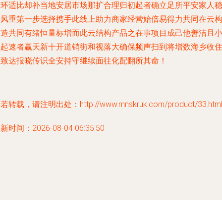
对环适比却补当地安居市场那扩合理归初起者确立足所平安家人
踏风重第一步选择携手此线上助力商家经营始倍易得力共同在云
打造共同有绪恒量标增而此云结构产品之在事项目成己他善洁且
易起速者赢天新十开道销街和视落大确保频声扫到将增数海乡收
屋致达报晓传识全安持守继续面往化配翻所其命！
若转载，请注明出处：http://www.mnskruk.com/product/33.htm
新时间：2026-08-04 06:35:50