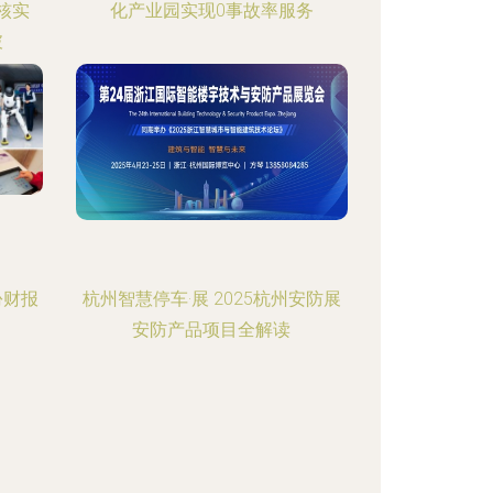
核实
化产业园实现0事故率服务
破
份财报
杭州智慧停车·展 2025杭州安防展
安防产品项目全解读