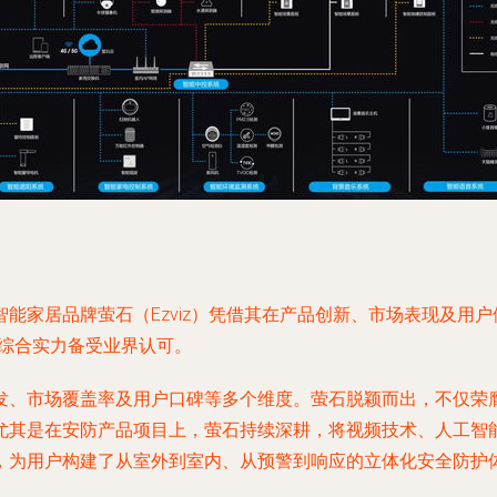
能家居品牌萤石（Ezviz）凭借其在产品创新、市场表现及用
与综合实力备受业界认可。
发、市场覆盖率及用户口碑等多个维度。萤石脱颖而出，不仅荣膺
尤其是在安防产品项目上，萤石持续深耕，将视频技术、人工智
，为用户构建了从室外到室内、从预警到响应的立体化安全防护