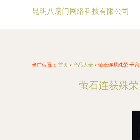
昆明八扇门网络科技有限公司
当前位置：
首页
>
产品大全
>
萤石连获殊荣 千
萤石连获殊荣