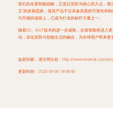
萤石的全屋智能战略，正是以安防为核心切入点，逐步
王”的发展思路，使其产品不仅具备高度的可靠性和
与升级的道路上，已成为行业的标杆力量之一。
随着5G、AIoT技术的进一步成熟，全屋智能将进
动，深化安防与智能生活的融合，为全球用户带来更
如若转载，请注明出处：http://www.mnskruk.com/produ
更新时间：2026-08-06 18:08:40